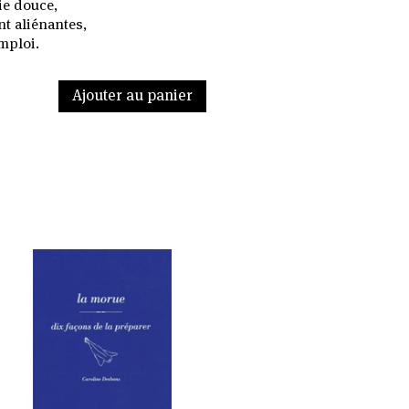
ie douce,
t aliénantes,
emploi.
Ajouter au panier