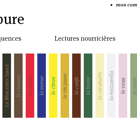
mon com
pure
équences
Lectures nourricières
La Worcester Sauce
la mozzarella
la cacahuète
le vin jaune
le chutney
le chorizo
la morue
la blette
le citron
le confit
le pes
le veau