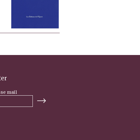
ter
sse mail