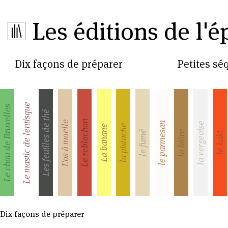
Les éditions de l'é
Dix façons de préparer
Petites s
Le mastic de lentisque
Le chou de Bruxelles
Les feuilles de thé
Le reblochon
L'os à moelle
le parmesan
la vergeoise
la pistache
La banane
la bière
le fumé
le kaki
Dix façons de préparer