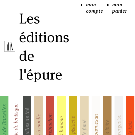
mon
mon
compte
panier
Les
éditions
de
l'épure
Le mastic de lentisque
Le chou de Bruxelles
Les feuilles de thé
Le reblochon
L'os à moelle
le parmesan
la vergeoise
la pistache
La banane
la bière
le fumé
le kaki