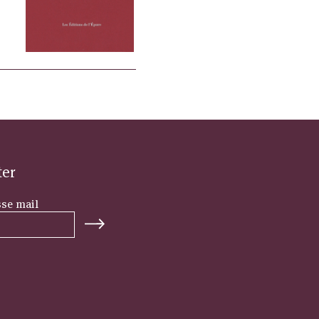
ter
sse mail