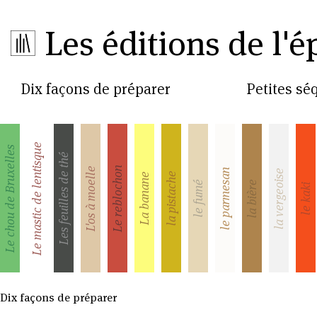
Les éditions de l'é
Dix façons de préparer
Petites s
Le mastic de lentisque
Le chou de Bruxelles
Les feuilles de thé
Le reblochon
L'os à moelle
le parmesan
la vergeoise
la pistache
La banane
la bière
le fumé
le kaki
Dix façons de préparer