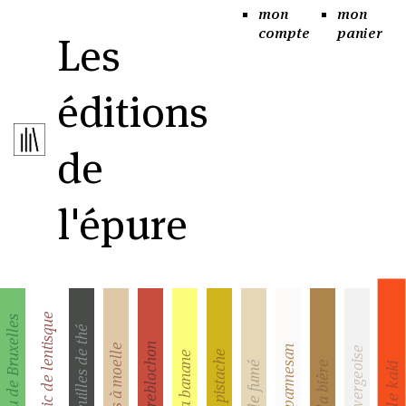
mon
mon
compte
panier
Les
éditions
de
l'épure
Le mastic de lentisque
Le chou de Bruxelles
Les feuilles de thé
Le reblochon
L'os à moelle
le parmesan
la vergeoise
la pistache
La banane
la bière
le fumé
le kaki