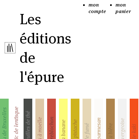
mon
mon
compte
panier
Les
éditions
de
l'épure
Le mastic de lentisque
Le chou de Bruxelles
Les feuilles de thé
Le reblochon
L'os à moelle
le parmesan
la vergeoise
la pistache
La banane
la bière
le fumé
le kaki