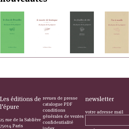
Les éditions de
revues de presse
newsletter
catalogue PDF
l'épure
conditions
votre adresse mail
générales de ventes
25 rue de la Sablière
confidentialité
75014 Paris
index